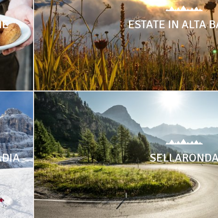
NE
ESTATE IN ALTA 
ADIA
SELLAROND